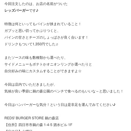
今回注文したのは、お店の名前がついた
レッズバーガー
です♪
特徴は何といってもパインが挟まれていること！
ガブッと思い切ってかぶりつくと、
パインの甘さとチーズのしょっぱさが良く合います！
ドリンクもついて1,350円でした♫
またソースの味も数種類から選べたり、
サイドメニューもポテトかオニオンリングか選べたりと
自分好みの味にカスタムすることができますよ☆
今回は店内でいただきましたが、
気候が良い季節に鵜の森公園のベンチで食べるのもいいな～と思いました！
今日はハンバーガーな気分！という日は是非足を運んでみてください♪
REDS' BURGER STORE 鵜の森店
【住所】四日市市鵜の森 1-4-5 泗水ビル 1F