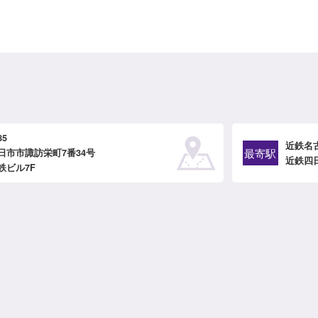
85
近鉄名
最寄駅
日市市諏訪栄町7番34号
近鉄四
鉄ビル7F