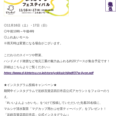
他拠点を見る
◎11月16日（土）・17日（日）
◎午前10時～午後4時
◎ふれあいモール
※雨天時は変更になる場合がございます。
こだわりのスイーツや野菜、
ハンドメイド雑貨など地元三重の魅力あふれる約20ブースが集合予定です！
詳細はこちらよりご覧ください↓↓
https://www.d-kintetsu.co.jp/store/yokkaichi/pdf/37w-iiyon.pdf
★インスタグラム投稿キャンペーン★
期間中インスタグラムで近鉄百貨店四日市店公式アカウントをフォローのう
え、
「#いいよんよっかいち」をつけて投稿していただいた先着20名様に、
マルシゲ清水製茶「マグカップ用かぶせ茶ティーバッグ」をプレゼント！
「近鉄百貨店四日市店」公式インスタグラム↓↓