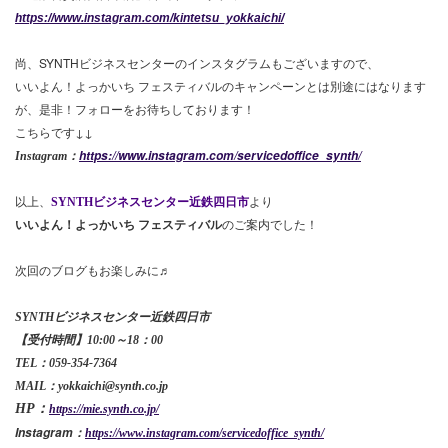
https://www.instagram.com/kintetsu_yokkaichi/
尚、SYNTHビジネスセンターのインスタグラムもございますので、
いいよん！よっかいち フェスティバルの
キャンペーンとは別途にはなります
が、是非！フォローをお待ちしております！
こちらです↓↓
https://www.instagram.com/servicedoffice_synth/
Instagram：
以上、
SYNTHビジネスセンター近鉄四日市
より
いいよん！よっかいち フェスティバル
のご案内でした！
次回のブログもお楽しみに♬
SYNTHビジネスセンター近鉄四日市
【受付時間】10:00～18：00
TEL：059-354-7364
MAIL：yokkaichi@synth.co.jp
HP：
https://mie.synth.co.jp/
Instagram：
https://www.instagram.com/servicedoffice_synth/