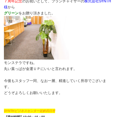
７周年記念
のお祝いとして、フランチャイザーの
株式会社SYNTH
様
から
グリーン
をお贈り頂きました。
モンステラですね。
丸い葉っぱが金運ＵＰにいいと言われます。
今後もスタッフ一同、なお一層、精進していく所存でございま
す。
どうぞよろしくお願いいたします。
SYNTHビジネスセンター近鉄四日市
【受付時間】10:00～18：00