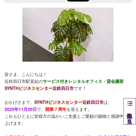
皆さま、こんにちは！
近鉄四日市駅直結の
サービス付きレンタルオフィス・貸会議室
SYNTHビジネスセンター近鉄四日市
です！
おかげさまで、
SYNTHビジネスセンター近鉄四日市
は、
2025年11月20日
で、
開業７周年
を迎えます。
他拠点を見る
これもひとえに皆様方の温かいご支援とご愛顧の賜物と感謝申し
上げます。