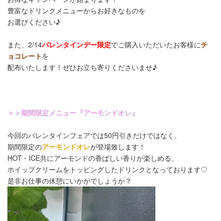
豊富なドリンクメニューからお好きなものを
お選びください♪
また、2/14
バレンタインデー限定
でご購入いただいたお客様に
チ
ョコレート
を
配布いたします！ぜひお立ち寄りくださいませ♪
＞＞期間限定メニュー『アーモンドオレ』
今回のバレンタインフェアでは50円引きだけではなく、
期間限定の
アーモンドオレ
が登場致します！
HOT・ICE共にアーモンドの香ばしい香りが楽しめる、
ホイップクリームをトッピングしたドリンクとなっております♡
是非お仕事の休憩にいかがでしょうか？