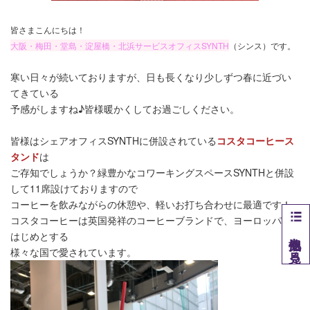
皆さまこんにちは！
大阪・梅田・堂島・淀屋橋・北浜サービスオフィスSYNTH
（シンス）です​。
寒い日々が続いておりますが、日も長くなり少しずつ春に近づい
てきている
予感がしますね♪皆様暖かくしてお過ごしください。
皆様はシェアオフィスSYNTHに併設されている
コスタコーヒース
タンド
は
ご存知でしょうか？緑豊かなコワーキングスペースSYNTHと併設
して11席設けておりますので
コーヒーを飲みながらの休憩や、軽いお打ち合わせに最適です！
コスタコーヒーは英国発祥のコーヒーブランドで、ヨーロッパを
他拠点を見る
はじめとする
様々な国で愛されています。