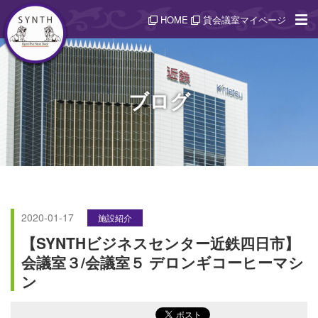
HOME
貸会議室マイページ
ブログ
2020-01-17
施設紹介
【SYNTHビジネスセンター近鉄四日市】
会議室３/会議室５ デロンギコーヒーマシ
ン