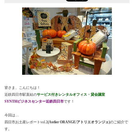
皆さま、こんにちは！
近鉄四日市駅直結の
サービス付きレンタルオフィス・貸会議室
SYNTHビジネスセンター近鉄四日市
です！
今回は…
四日市お土産レポートvol.2
(Atelier ORANGE/アトリエオランジェ)
のご紹介で
す。