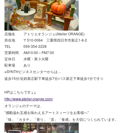
店舗名
アトリエオランジェ(Atelier ORANGE)
所在地
〒510-0064 三重県四日市市新正1-6-2
TEL
059-354-2228
営業時間
AM10:00～PM7:00
定休日
水曜・第３火曜
駐車場
あり
※SYNTHビジネスセンターからは…
徒歩15分/近鉄新正駅下車徒歩7分/バス新正下車徒歩1分です☆
HPはこちらです↓↓
http://www.atelier-orange.com/
オランジェのテーマは、
”感動溢れ五感を味わえるアートスィーツをお客様へ”
「味」「カタチ」「香り」「音」「食感」を大切につくられています。